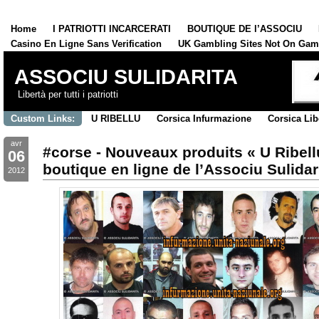
Home
I PATRIOTTI INCARCERATI
BOUTIQUE DE l’ASSOCIU
Casino En Ligne Sans Verification
UK Gambling Sites Not On Gam
ASSOCIU SULIDARITA
Libertà per tutti i patriotti
Custom Links:
U RIBELLU
Corsica Infurmazione
Corsica Lib
avr
#corse - Nouveaux produits « U Ribellu
06
boutique en ligne de l’Associu Sulidar
2012