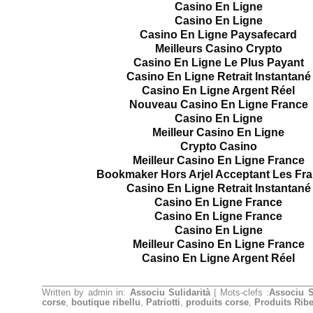
Casino En Ligne
Casino En Ligne
Casino En Ligne Paysafecard
Meilleurs Casino Crypto
Casino En Ligne Le Plus Payant
Casino En Ligne Retrait Instantané
Casino En Ligne Argent Réel
Nouveau Casino En Ligne France
Casino En Ligne
Meilleur Casino En Ligne
Crypto Casino
Meilleur Casino En Ligne France
Bookmaker Hors Arjel Acceptant Les Fra
Casino En Ligne Retrait Instantané
Casino En Ligne France
Casino En Ligne France
Casino En Ligne
Meilleur Casino En Ligne France
Casino En Ligne Argent Réel
Written by admin in:
Associu Sulidarità
| Mots-clefs :
Associu S
corse
,
boutique ribellu
,
Patriotti
,
produits corse
,
Produits Ribe