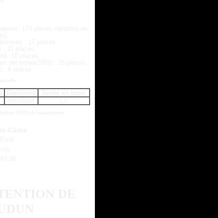
es
ajeurs: 174 places réparties en
tés,
t femmes : 17 places,
s : 11 places,
erté: 10 places,
é en décembre2003) : 28 places,
l : 6 places.
ionnelle
s
Diplômes
Durée en mois
attestation
1,5
robation (SPIP) de rattachement
te-Corse
 Paoli
ccio
.87.00
TENTION DE
UDUN