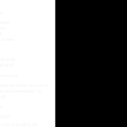
ale
ention
éans
9
un cedex
.97.55.00
.45.68.28
tente de parloir
ille les familles les jours de
domaine pénitentiaire. Tél :
5.00
ats
.55.09
h à 12h et de 14h à 18h.