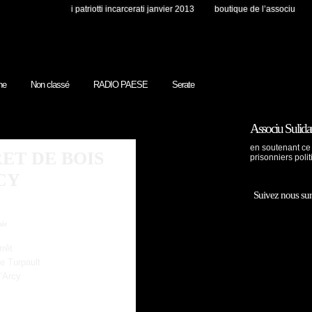
i patriotti incarcerati janvier 2013
boutique de l’associu
ne
Non classé
RADIO PAESE
Serate
Associu Sulidar
en soutenant ce 
ET DE BOIS
prisonniers polit
CY
Suivez nous 
ale
rrêt
re Turpault
’Arcy