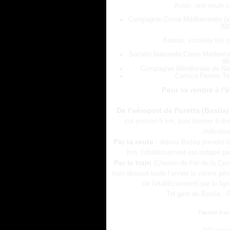
Avion, une seule 
Compagnie Corse Méditerranée (aff
82
Bateau, sociétés les p
Société Nationale Corse Méditerr
99
Compagnie Méridionale de Nav
Corsica Ferries Te
Pour se rendre à l’
De l’aéroport de Puretta (Bastia)
sur environ 6 km, puis tourner à dro
indicateu
Par la route
: depuis Bastia prendre la
Km, l’établissement est indiqué p
Par le train
(Chemin de Fer de la Cors
train dessert toute l’année le centre pén
de l’établissement) par la l
Tel gare de Bastia : 
Capacité d’acc