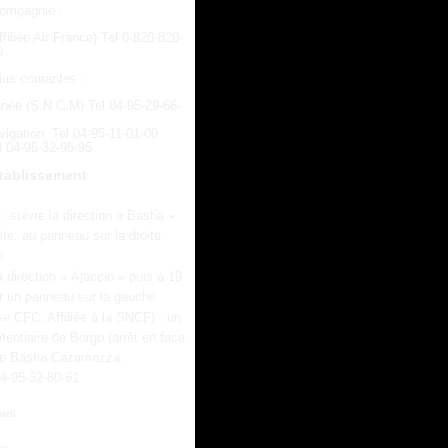
compagnie :
iliée Air France) Tel 0-820-820-
0
lus courantes :
anée (S.N.C.M) Tel 04-95-29-66-
igation. Tel 04-95-11-01-00
l 04-95-32-95-95
établissement
: suivre la direction « Bastia »
ite, au panneau sur la droite
r.
 direction « Ajaccio » puis à 19
ar un panneau sur la gauche
e CFC, Affiliée à la SNCF) : un
itentiaire de Borgo (arrêt en face
igne Bastia-Cazamozza.
04-95-32-80-61
ueil