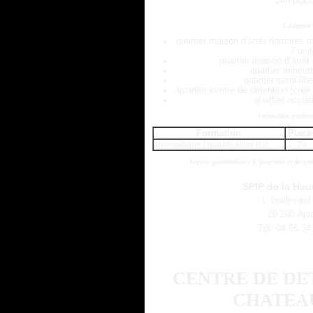
246 plac
Catégorie
quartier maison d’arrêt hommes m
7 uni
quartier maison d’arrê
quartier mineur
quartier semi-lib
quartier centre de détention (cré
quartier accuei
Formation profess
Formation
Place
Informatique / qualification B2i
20
Service pénitentiaire d’insertion et de p
SPIP de la Hau
1, boulevard
20 200 Aja
Tél. 04.95.34
CENTRE DE DE
CHATEA