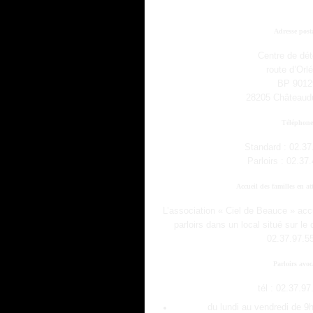
Adresse post
Centre de dét
route d’Orl
BP 9012
28205 Châteaud
Téléphone
Standard : 02.37
Parloirs : 02.37
Accueil des familles en at
L’association « Ciel de Beauce » accue
parloirs dans un local situé sur le 
02.37.97.5
Parloirs avoc
tél : 02.37.97
du lundi au vendredi de 9