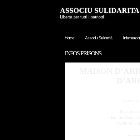
ASSOCIU SULIDARITA
Libertà per tutti i patriotti
Home
Associu Sulidarità
Infurmazio
INFOS PRISONS
MAISON D’ARR
D’AR
Adresse post
Maison d’a
5 bis rue Alexand
78395 Bois d
Téléphone