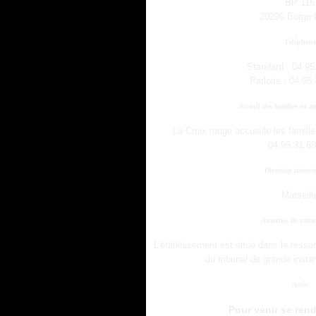
BP 116
20290 Borgo
Téléphone
Standard : 04.95
Parloirs : 04.95
Accueil des familles en at
La Croix rouge accueille les familles
04.95.31.68
Direction interré
Marseill
Autorités de ratt
L’établissement est situé dans le ressor
du tribunal de grande insta
Accès
Pour venir se ren