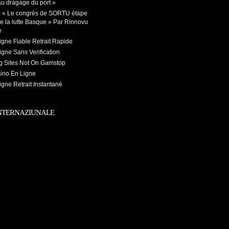
au dragage du port »
 : « Le congrès de SORTU étape
e la lutte Basque » Par Rinnovu
e
igne Fiable Retrait Rapide
gne Sans Verification
 Sites Not On Gamstop
sino En Ligne
gne Retrait Instantané
NTERNAZIUNALE