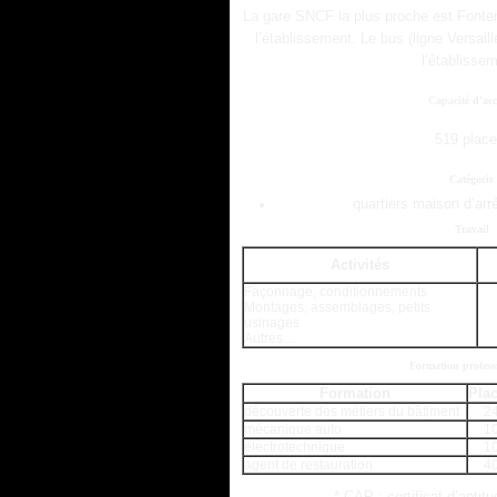
La gare SNCF la plus proche est Fonten
l’établissement. Le bus (ligne Versail
l’établissem
Capacité d’acc
519 place
Catégorie
quartiers maison d’ar
Travail
Activités
Façonnage, conditionnements
Montages, assemblages, petits
usinages
Autres…
Formation profess
Formation
Pla
découverte des métiers du bâtiment
2
mécanique auto
1
électrotechnique
1
agent de restauration
4