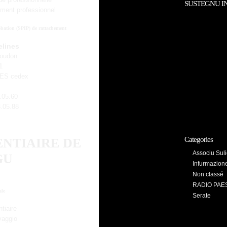
ude professionnelle
SUSTEGNU I
ement professionnel
robation (SPIP) de rattachement
elines
Houdon
1
ES cedex
3.05.60
3.05.88
ENTIAIRE DE
Categories
Associu Suli
GU
Infurmazion
Non classé
RADIO PAE
ale
Serate
tiaire
vaggio