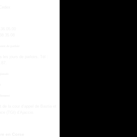
 Cedex
.36.05.00
.38.35.08
tente de parloir
 les jours de parloirs. Tél :
.87.
gionale
e
achement
t de la cour d’appel de Bastia et
nce (TGI) d’Ajaccio.
dre en Corse