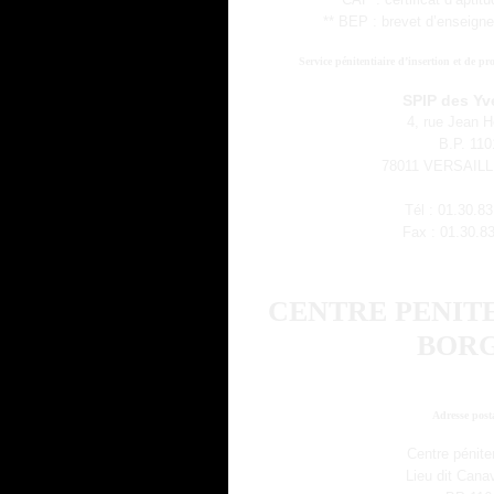
* CAP : certificat d’aptit
** BEP : brevet d’enseign
Service pénitentiaire d’insertion et de p
SPIP des Yv
4, rue Jean 
B.P. 110
78011 VERSAILL
Tél : 01.30.8
Fax : 01.30.8
CENTRE PENIT
BOR
Adresse post
Centre péniten
Lieu dit Cana