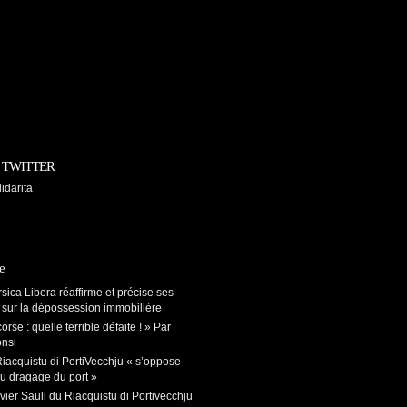
ur TWITTER
idarita
e
sica Libera réaffirme et précise ses
 sur la dépossession immobilière
orse : quelle terrible défaite ! » Par
onsi
iacquistu di PortiVecchju « s’oppose
u dragage du port »
vier Sauli du Riacquistu di Portivecchju