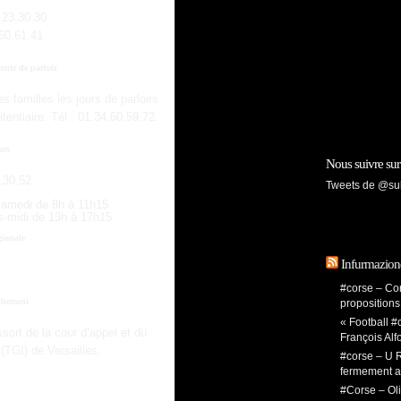
.23.30.30
.60.61.41
tente de parloir
es familles les jours de parloirs
tentiaire. Tél : 01.34.60.59.72.
ats
Nous suivre s
3.30.52
Tweets de @sul
 samedi de 8h à 11h15
ès-midi de 13h à 17h15.
gionale
Infurmazion
#corse – Cor
achement
propositions
« Football #c
sort de la cour d’appel et du
François Alf
(TGI) de Versailles.
#corse – U R
fermement a
#Corse – Oli