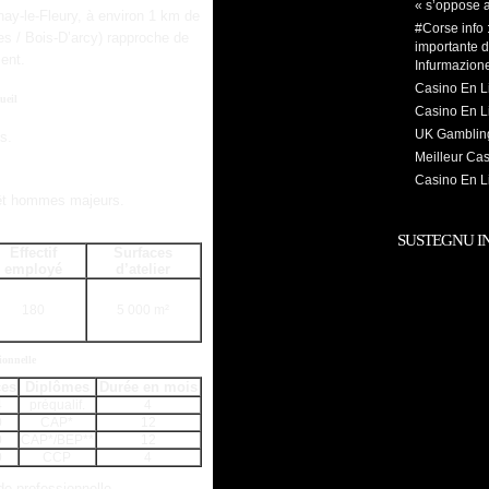
« s’oppose 
ay-le-Fleury, à environ 1 km de
#Corse info
les / Bois-D’arcy) rapproche de
importante d
ent.
Infurmazion
Casino En L
ueil
Casino En Li
UK Gambling
s.
Meilleur Ca
Casino En Li
rêt hommes majeurs.
SUSTEGNU I
Effectif
Surfaces
employé
d’atelier
180
5 000 m²
ionnelle
ces
Diplômes
Durée en mois
4
préqualif.
4
0
CAP*
12
0
CAP*/BEP**
12
0
CCP
4