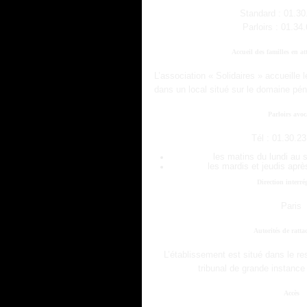
Standard : 01.30
Parloirs : 01.34
Accueil des familles en at
L’association « Solidaires » accueille l
dans un local situé sur le domaine péni
Parloirs avoc
Tél : 01.30.2
les matins du lundi au
les mardis et jeudis apr
Direction interré
Paris
Autorités de ratt
L’établissement est situé dans le res
tribunal de grande instance 
Accès