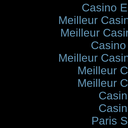
Casino E
Meilleur Casi
Meilleur Casi
Casino 
Meilleur Casi
Meilleur 
Meilleur 
Casin
Casin
Paris S