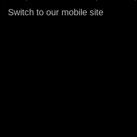
Switch to our mobile site