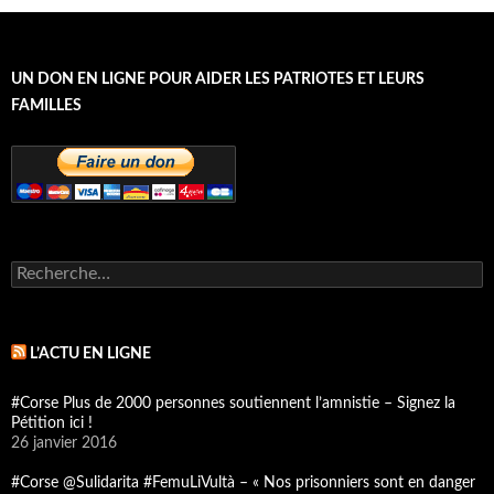
UN DON EN LIGNE POUR AIDER LES PATRIOTES ET LEURS
FAMILLES
R
e
c
h
e
L’ACTU EN LIGNE
r
c
#Corse Plus de 2000 personnes soutiennent l’amnistie – Signez la
h
Pétition ici !
e
26 janvier 2016
r
#Corse @Sulidarita #FemuLiVultà – « Nos prisonniers sont en danger
: