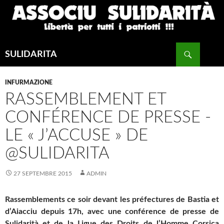
Recherche
SULIDARITA
ALLER
AU
INFURMAZIONE
CONTENU
PRINCIPAL
RASSEMBLEMENT ET
CONFÉRENCE DE PRESSE -
LE « J’ACCUSE » DE
@SULIDARITA
27 SEPTEMBRE 2015
ADMIN
Rassemblements ce soir devant les préfectures de Bastia et
d’Aiacciu depuis 17h, avec une conférence de presse de
Sulidarità et de la Ligue des Droits de l’Homme Corsica