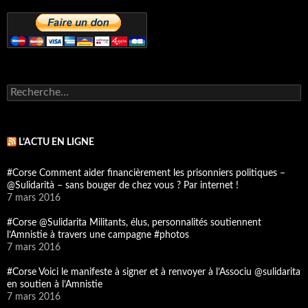
R
e
c
h
e
L’ACTU EN LIGNE
r
c
#Corse Comment aider financièrement les prisonniers politiques –
h
@Sulidarità – sans bouger de chez vous ? Par internet !
e
7 mars 2016
r
#Corse @Sulidarita Militants, élus, personnalités soutiennent
:
l’Amnistie à travers une campagne #photos
7 mars 2016
#Corse Voici le manifeste à signer et à renvoyer à l’Associu @sulidarita
en soutien à l’Amnistie
7 mars 2016