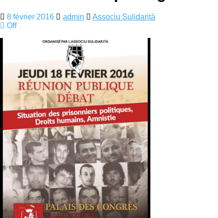
8 février 2016
admin
Associu Sulidarità
Off