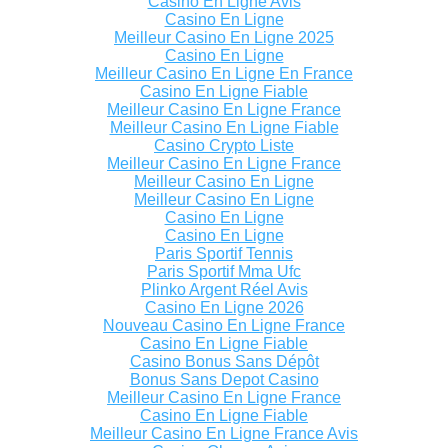
Casino En Ligne Avis
Casino En Ligne
Meilleur Casino En Ligne 2025
Casino En Ligne
Meilleur Casino En Ligne En France
Casino En Ligne Fiable
Meilleur Casino En Ligne France
Meilleur Casino En Ligne Fiable
Casino Crypto Liste
Meilleur Casino En Ligne France
Meilleur Casino En Ligne
Meilleur Casino En Ligne
Casino En Ligne
Casino En Ligne
Paris Sportif Tennis
Paris Sportif Mma Ufc
Plinko Argent Réel Avis
Casino En Ligne 2026
Nouveau Casino En Ligne France
Casino En Ligne Fiable
Casino Bonus Sans Dépôt
Bonus Sans Depot Casino
Meilleur Casino En Ligne France
Casino En Ligne Fiable
Meilleur Casino En Ligne France Avis