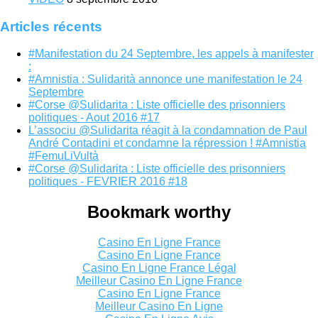
Articles récents
#Manifestation du 24 Septembre, les appels à manifester
:
#Amnistia : Sulidarità annonce une manifestation le 24
Septembre
#Corse @Sulidarita : Liste officielle des prisonniers
politiques - Aout 2016 #17
L’associu @Sulidarita réagit à la condamnation de Paul
André Contadini et condamne la répression ! #Amnistia
#FemuLiVultà
#Corse @Sulidarita : Liste officielle des prisonniers
politiques - FEVRIER 2016 #18
Bookmark worthy
Casino En Ligne France
Casino En Ligne France
Casino En Ligne France Légal
Meilleur Casino En Ligne France
Casino En Ligne France
Meilleur Casino En Ligne