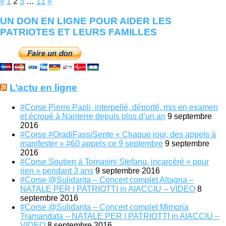
«
1
2
3
…
11
»
UN DON EN LIGNE POUR AIDER LES
PATRIOTES ET LEURS FAMILLES
L’actu en ligne
#Corse Pierre Paoli, interpellé, déporté, mis en examen
et écroué à Nanterre depuis plus d’un an
9 septembre
2016
#Corse #OradiFassiSente « Chaque jour, des appels à
manifester » #60 appels ce 9 septembre
9 septembre
2016
#Corse Soutien à Tomasini Stefanu, incarcéré « pour
rien » pendant 3 ans
9 septembre 2016
#Corse @Sulidarita – Concert complet Altagna –
NATALE PER I PATRIOTTI in AIACCIU – VIDEO
8
septembre 2016
#Corse @Sulidarita – Concert complet Mimoria
Tramandata – NATALE PER I PATRIOTTI in AIACCIU –
VIDEO
8 septembre 2016