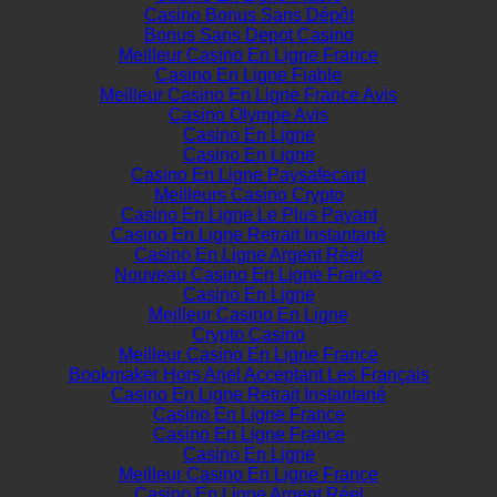
Casino Bonus Sans Dépôt
Bonus Sans Depot Casino
Meilleur Casino En Ligne France
Casino En Ligne Fiable
Meilleur Casino En Ligne France Avis
Casino Olympe Avis
Casino En Ligne
Casino En Ligne
Casino En Ligne Paysafecard
Meilleurs Casino Crypto
Casino En Ligne Le Plus Payant
Casino En Ligne Retrait Instantané
Casino En Ligne Argent Réel
Nouveau Casino En Ligne France
Casino En Ligne
Meilleur Casino En Ligne
Crypto Casino
Meilleur Casino En Ligne France
Bookmaker Hors Arjel Acceptant Les Français
Casino En Ligne Retrait Instantané
Casino En Ligne France
Casino En Ligne France
Casino En Ligne
Meilleur Casino En Ligne France
Casino En Ligne Argent Réel