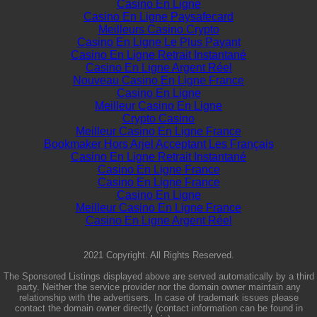
Casino En Ligne
Casino En Ligne Paysafecard
Meilleurs Casino Crypto
Casino En Ligne Le Plus Payant
Casino En Ligne Retrait Instantané
Casino En Ligne Argent Réel
Nouveau Casino En Ligne France
Casino En Ligne
Meilleur Casino En Ligne
Crypto Casino
Meilleur Casino En Ligne France
Bookmaker Hors Arjel Acceptant Les Français
Casino En Ligne Retrait Instantané
Casino En Ligne France
Casino En Ligne France
Casino En Ligne
Meilleur Casino En Ligne France
Casino En Ligne Argent Réel
2021 Copyright. All Rights Reserved.
The Sponsored Listings displayed above are served automatically by a third
party. Neither the service provider nor the domain owner maintain any
relationship with the advertisers. In case of trademark issues please
contact the domain owner directly (contact information can be found in