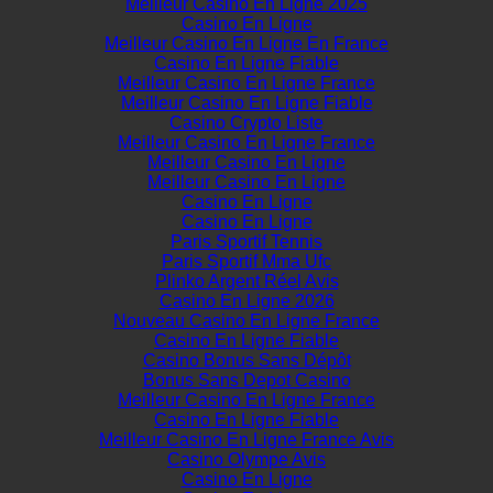
Meilleur Casino En Ligne 2025
Casino En Ligne
Meilleur Casino En Ligne En France
Casino En Ligne Fiable
Meilleur Casino En Ligne France
Meilleur Casino En Ligne Fiable
Casino Crypto Liste
Meilleur Casino En Ligne France
Meilleur Casino En Ligne
Meilleur Casino En Ligne
Casino En Ligne
Casino En Ligne
Paris Sportif Tennis
Paris Sportif Mma Ufc
Plinko Argent Réel Avis
Casino En Ligne 2026
Nouveau Casino En Ligne France
Casino En Ligne Fiable
Casino Bonus Sans Dépôt
Bonus Sans Depot Casino
Meilleur Casino En Ligne France
Casino En Ligne Fiable
Meilleur Casino En Ligne France Avis
Casino Olympe Avis
Casino En Ligne