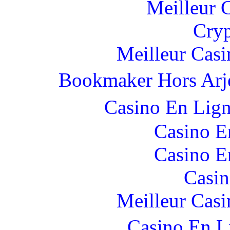
Meilleur 
Cryp
Meilleur Casi
Bookmaker Hors Arje
Casino En Lign
Casino E
Casino E
Casin
Meilleur Casi
Casino En L