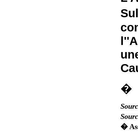
Su
c
l'
un
Ca
�
Sourc
Sourc
� Ass