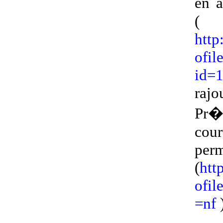
en a
(
http
ofil
id=
ra
Pr�s
cour
pe
(
htt
ofi
=nf