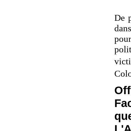
De p
dans
pou
poli
vic
Colo
Of
Fa
qu
L'