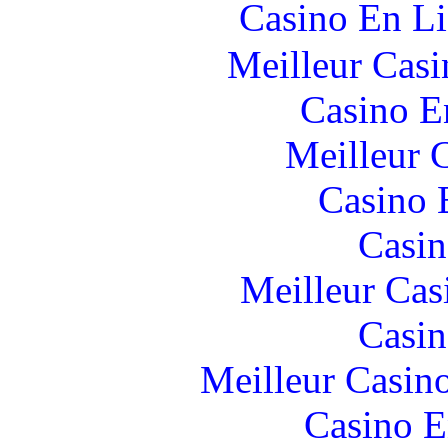
Casino En L
Meilleur Casi
Casino E
Meilleur 
Casino 
Casin
Meilleur Cas
Casin
Meilleur Casin
Casino E