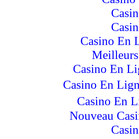
Casin
Casin
Casino En L
Meilleurs
Casino En Li
Casino En Lign
Casino En L
Nouveau Casi
Casin