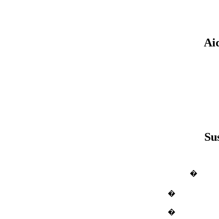
Aid
Sus
�
�
�