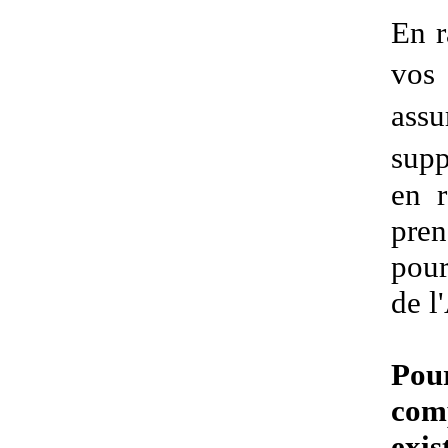
En r
vos
assu
sup
en r
pren
pou
de l
Pou
comp
exis